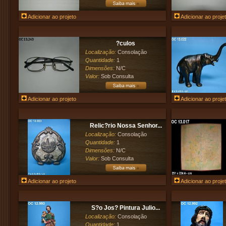
Adicionar ao projeto
Adicionar ao proje
?culos
Localização:
Consolação
Quantidade:
1
Dimensões:
N/C
Valor:
Sob Consulta
Adicionar ao projeto
Adicionar ao proje
Relic?rio Nossa Senhor...
Localização:
Consolação
Quantidade:
1
Dimensões:
N/C
Valor:
Sob Consulta
Adicionar ao projeto
Adicionar ao proje
S?o Jos? Pintura Julio...
Localização:
Consolação
Quantidade:
1