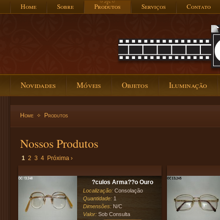
Home
Sobre
Produtos
Serviços
Contato
Novidades
Móveis
Objetos
Iluminação
Home
Produtos
Nossos Produtos
1
2
3
4
Próxima ›
?culos Arma??o Ouro
Localização:
Consolação
Quantidade:
1
Dimensões:
N/C
Valor:
Sob Consulta