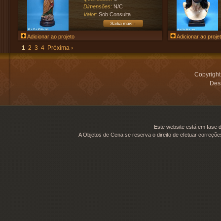
Dimensões:
N/C
Valor:
Sob Consulta
Adicionar ao projeto
Adicionar ao proje
1
2
3
4
Próxima ›
Copyrigh
Desi
Este website está em fase d
A Objetos de Cena se reserva o direito de efetuar correçõe