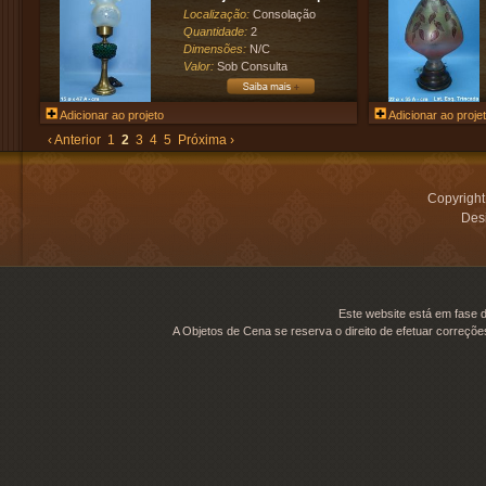
Localização:
Consolação
Quantidade:
2
Dimensões:
N/C
Valor:
Sob Consulta
Adicionar ao projeto
Adicionar ao proje
‹ Anterior
1
2
3
4
5
Próxima ›
Copyrigh
Desi
Este website está em fase d
A Objetos de Cena se reserva o direito de efetuar correçõe