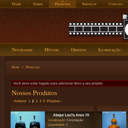
Home
Sobre
Produtos
Serviços
Contato
Novidades
Móveis
Objetos
Iluminação
Home
Produtos
Você deve estar logado para adicionar itens a seu projeto
Nossos Produtos
‹ Anterior
1
2
3
4
5
Próxima ›
Abajur Lou?a Anos 70
Localização:
Consolação
Quantidade:
2