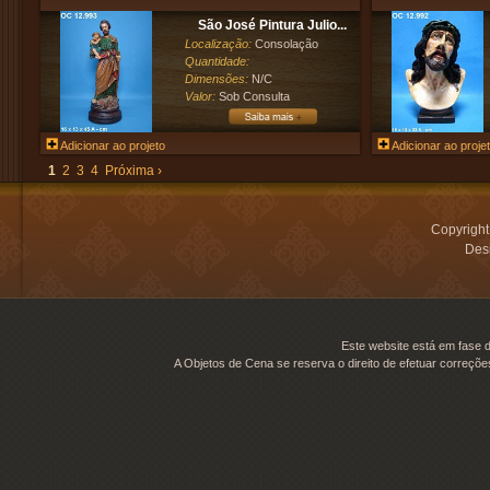
São José Pintura Julio...
Localização:
Consolação
Quantidade:
Dimensões:
N/C
Valor:
Sob Consulta
Adicionar ao projeto
Adicionar ao proje
1
2
3
4
Próxima ›
Copyrigh
Desi
Este website está em fase d
A Objetos de Cena se reserva o direito de efetuar correçõe