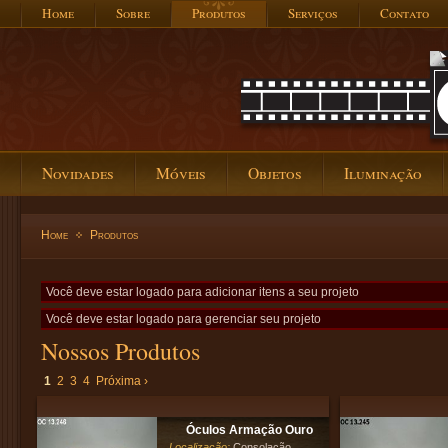
Home
Sobre
Produtos
Serviços
Contato
Novidades
Móveis
Objetos
Iluminação
Home
Produtos
Você deve estar logado para adicionar itens a seu projeto
Você deve estar logado para gerenciar seu projeto
Nossos Produtos
1
2
3
4
Próxima ›
Óculos Armação Ouro
Localização:
Consolação