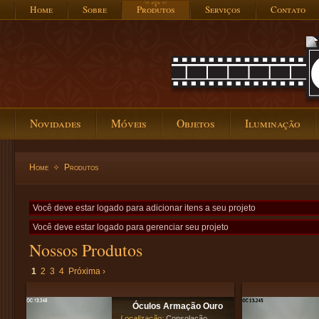
Home
Sobre
Produtos
Serviços
Contato
Novidades
Móveis
Objetos
Iluminação
Home
Produtos
Você deve estar logado para adicionar itens a seu projeto
Você deve estar logado para gerenciar seu projeto
Nossos Produtos
1
2
3
4
Próxima ›
Óculos Armação Ouro
Localização:
Consolação