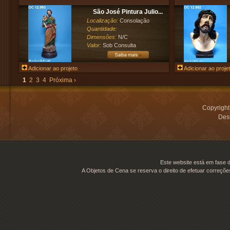
São José Pintura Julio...
Localização:
Consolação
Quantidade:
Dimensões:
N/C
Valor:
Sob Consulta
Adicionar ao projeto
Adicionar ao proje
1
2
3
4
Próxima ›
Copyrigh
Desi
Este website está em fase d
A Objetos de Cena se reserva o direito de efetuar correçõe