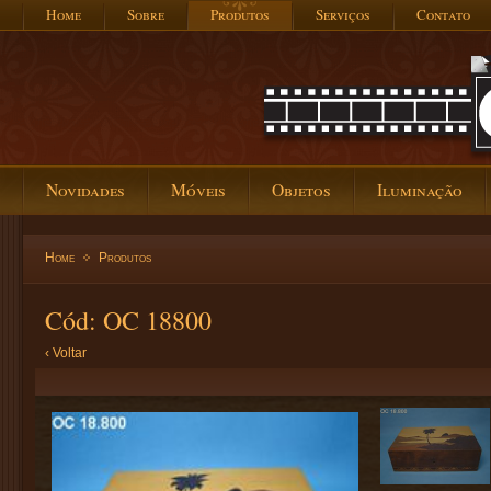
Home
Sobre
Produtos
Serviços
Contato
Novidades
Móveis
Objetos
Iluminação
Home
Produtos
Cód: OC 18800
‹ Voltar