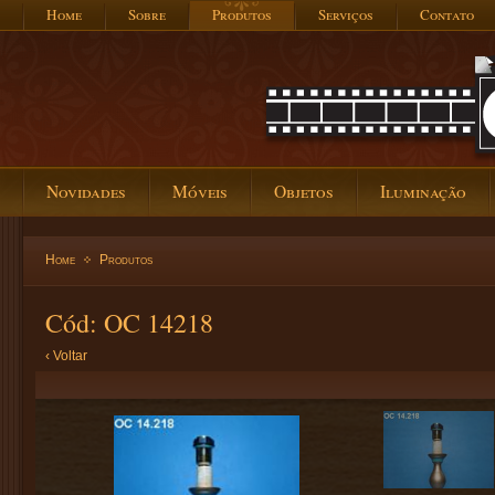
Home
Sobre
Produtos
Serviços
Contato
Novidades
Móveis
Objetos
Iluminação
Home
Produtos
Cód: OC 14218
‹ Voltar