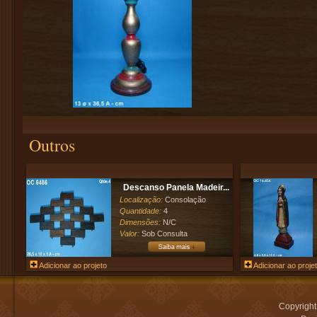
Outros
Descanso Panela Madeir...
Localização:
Consolação
Quantidade:
4
Dimensões:
N/C
Valor:
Sob Consulta
Adicionar ao projeto
Adicionar ao proje
Copyrigh