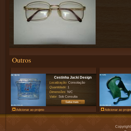
Outros
Cestinha Jacki Design
Localização:
Consolação
Quantidade:
1
Dimensões:
N/C
Valor:
Sob Consulta
Adicionar ao projeto
Adicionar ao proje
Copyrigh