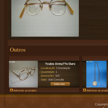
Outros
?culos Arma??o Ouro
Localização:
Consolação
Quantidade:
1
Dimensões:
N/C
Valor:
Sob Consulta
Adicionar ao projeto
Adicionar ao proje
Copyrigh