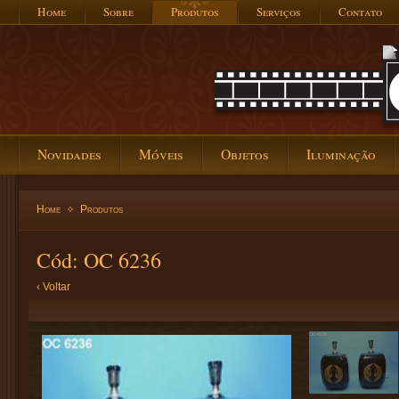
Home
Sobre
Produtos
Serviços
Contato
Novidades
Móveis
Objetos
Iluminação
Home
Produtos
Cód: OC 6236
‹ Voltar