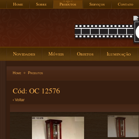
Home
Sobre
Produtos
Serviços
Contato
Novidades
Móveis
Objetos
Iluminação
Home
Produtos
Cód: OC 12576
‹ Voltar