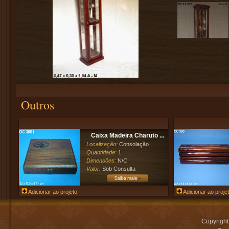
Outros
Caixa Madeira Charuto ...
Localização:
Consolação
Quantidade:
1
Dimensões:
N/C
Valor:
Sob Consulta
Adicionar ao projeto
Adicionar ao proje
Copyrigh