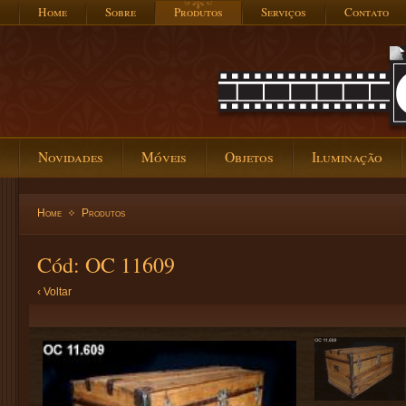
Home
Sobre
Produtos
Serviços
Contato
Novidades
Móveis
Objetos
Iluminação
Home
Produtos
Cód: OC 11609
‹ Voltar