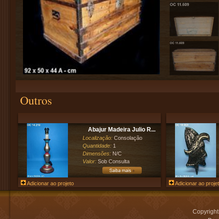
Outros
Abajur Madeira Julio R...
Localização:
Consolação
Quantidade:
1
Dimensões:
N/C
Valor:
Sob Consulta
Adicionar ao projeto
Adicionar ao proje
Copyrigh