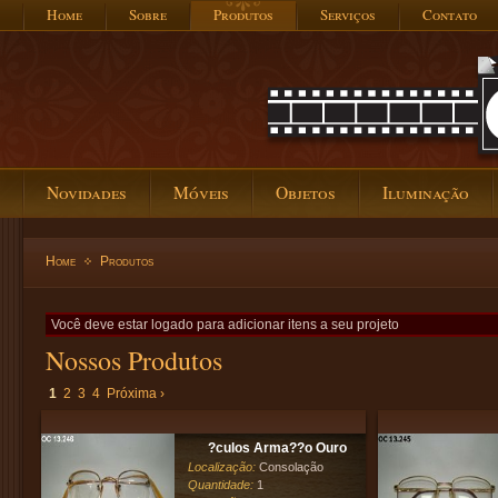
Home
Sobre
Produtos
Serviços
Contato
Novidades
Móveis
Objetos
Iluminação
Home
Produtos
Você deve estar logado para adicionar itens a seu projeto
Nossos Produtos
1
2
3
4
Próxima ›
?culos Arma??o Ouro
Localização:
Consolação
Quantidade:
1