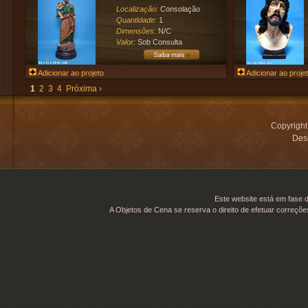
Localização:
Consolação
Quantidade:
1
Dimensões:
N/C
Valor:
Sob Consulta
Adicionar ao projeto
Adicionar ao proje
1
2
3
4
Próxima ›
Copyrigh
Desi
Este website está em fase d
A Objetos de Cena se reserva o direito de efetuar correçõe